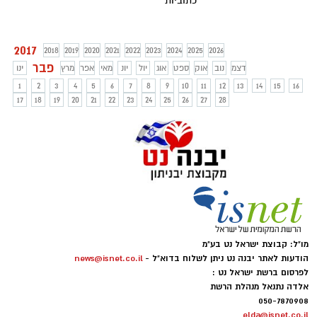
כתוביות
2017
2018
2019
2020
2021
2022
2023
2024
2025
2026
פבר
דצמ
נוב
אוק
ספט
אוג
יול
יונ
מאי
אפר
מרץ
ינו
1
2
3
4
5
6
7
8
9
10
11
12
13
14
15
16
17
18
19
20
21
22
23
24
25
26
27
28
מו"ל: קבוצת ישראל נט בע"מ
הודעות לאתר יבנה נט ניתן לשלוח בדוא"ל -
news@isnet.co.il
לפרסום ברשת ישראל נט :
אלדה נתנאל מנהלת הרשת
050-7870908
elda@isnet.co.il