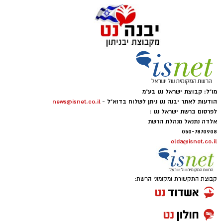
מו"ל: קבוצת ישראל נט בע"מ
הודעות לאתר יבנה נט ניתן לשלוח בדוא"ל -
news@isnet.co.il
לפרסום ברשת ישראל נט :
אלדה נתנאל מנהלת הרשת
050-7870908
elda@isnet.co.il
קבוצת התקשורת ומקומוני הרשת: