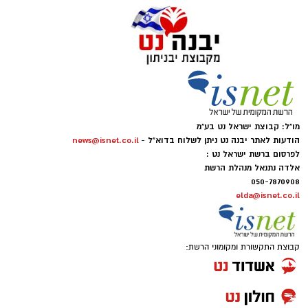
מו"ל: קבוצת ישראל נט בע"מ
הודעות לאתר יבנה נט ניתן לשלוח בדוא"ל -
news@isnet.co.il
לפרסום ברשת ישראל נט :
אלדה נתנאל מנהלת הרשת
050-7870908
elda@isnet.co.il
קבוצת התקשורת ומקומוני הרשת: