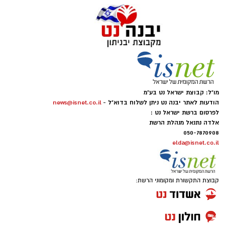
מו"ל: קבוצת ישראל נט בע"מ
הודעות לאתר יבנה נט ניתן לשלוח בדוא"ל -
news@isnet.co.il
לפרסום ברשת ישראל נט :
אלדה נתנאל מנהלת הרשת
050-7870908
elda@isnet.co.il
קבוצת התקשורת ומקומוני הרשת: