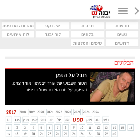
חדשות
תרבות
אינדקס
מהדורה מודפסת
נשים
בלוגים
לוח יבנה
לוח אירועים
דרושים
טיפים והמלצות
הבלוגים
חבל על הזמן
הטור השבועי של עורך 'יבניתון' אוהד צויק.
והפעם, על יום הולדת שחל בכיפור
2017
2018
2019
2020
2021
2022
2023
2024
2025
2026
ספט
דצמ
נוב
אוק
אוג
יול
יונ
מאי
אפר
מרץ
פבר
ינו
1
2
3
4
5
6
7
8
9
10
11
12
13
14
15
16
17
18
19
20
21
22
23
24
25
26
27
28
29
30