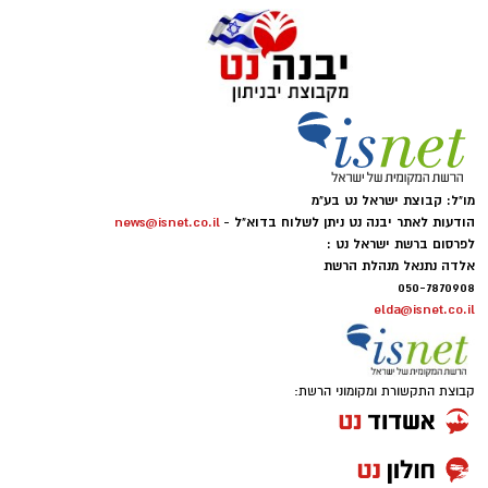
מו"ל: קבוצת ישראל נט בע"מ
הודעות לאתר יבנה נט ניתן לשלוח בדוא"ל -
news@isnet.co.il
לפרסום ברשת ישראל נט :
אלדה נתנאל מנהלת הרשת
050-7870908
elda@isnet.co.il
קבוצת התקשורת ומקומוני הרשת: