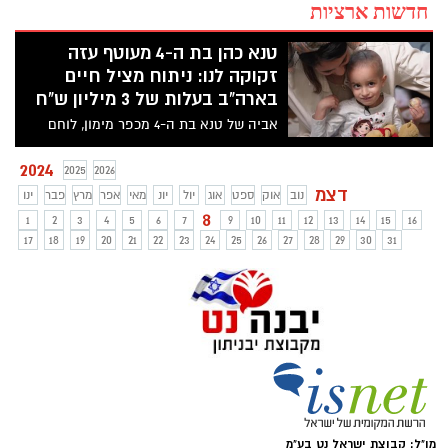
חדשות ארציות
טנא כהן בת ה-4 מעוטף עזה
זקוקה לנו: ניתוח מציל חיים
בארה"ב בעלות של 3 מיליון ש"ח
אביה של טנא בת ה-4 מכפר מימון, לוחם
מילואים שעשה מעל 200 ימי שירות מאז
תחילת המלחמה, ואמה גלי, משתפים את
2024
2025
2026
סיפורם המטלטל על המאבק להצלת חייה של
דצמ
נוב
אוק
ספט
אוג
יול
יונ
מאי
אפר
מרץ
פבר
ינו
בתם הקטנה, שמתמודדת בפעם השנייה עם
8
1
2
3
4
5
6
7
9
10
11
12
13
14
15
16
סרטן אלים. המשפחה יוצאת למסע נואש
17
18
19
20
21
22
23
24
25
26
27
28
29
30
31
לניתוח מציל חיים בארה"ב, ועלותה נאמדת
ב-3 מיליון ש"ח. זה הזמן שלנו להתגייס
ולעזור.
מו"ל: קבוצת ישראל נט בע"מ