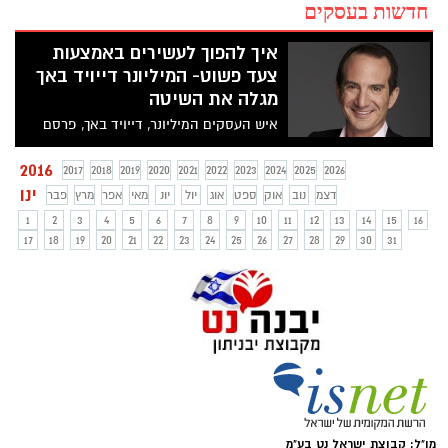
חדשות בעסקים
איך להפוך לעשירים באמצעות
צעד פשוט- המיליונר דייויד באך
מגלה את השיטה
איש העסקים המיליונר, דייויד באך, פרסם
לאחרונה את ספרו "המיליונר האוטומטי", בו
הוא מגלה את הסוד שהפך אותו ויכול להפוך
2016
2017
2018
2019
2020
2021
2022
2023
2024
2025
2026
גם אתכם לעשירים, האמת? נשמע די פשוט...
ינו
דצמ
נוב
אוק
ספט
אוג
יול
יונ
מאי
אפר
מרץ
פבר
1
2
3
4
5
6
7
8
9
10
11
12
13
14
15
16
17
18
19
20
21
22
23
24
25
26
27
28
29
30
31
מו"ל: קבוצת ישראל נט בע"מ