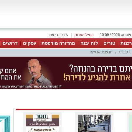
|
המייל האדום
|
לפרסום באתר
כנות
טורים
לוח יבנה
מהדורה מודפסת
עסקים
דרושים
בחירות
חדשות ארציות
|