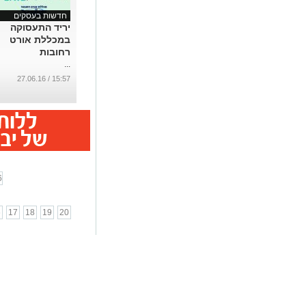
חדשות בעסקים
יריד התעסוקה
במכללת אורט
רחובות
...
15:57 / 27.06.16
6
6
17
18
19
20