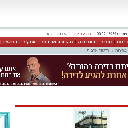
|
המייל האדום
|
לפרסום באתר
כנות
טורים
לוח יבנה
מהדורה מודפסת
עסקים
דרושים
בחירות
חדשות ארציות
|