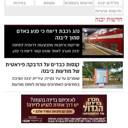
פלילים יבנה
חדשות בעסקים
משפט
בחירות
חדשות ארציות
חדשות יבנה
נהג רכבת דיווח כי פגע באדם
סמוך ליבנה
סריקות נרחבות מתבצעות דרומית לתחנת
יבנה מערב לאחר שנהג קטר דיווח כי פגע
באדם. עד כה לא אותר דבר
קנסות כבדים על הדבקה פיראטית
של מודעות ביבנה
שומרים על עיר נקייה: עיריית יבנה הציבה
בחודשים האחרונים עשרות לוחות מודעות
ייעודיים לשימוש התושבים במטרה למנוע
תלייה פיראטית של מודעות על קירות ועל
עמודים. הלוחות החדשים מביאים לשיפור
בניקיון העיר ובחזות הרחובות והמרחב
הציבורי לרווחת התושבים