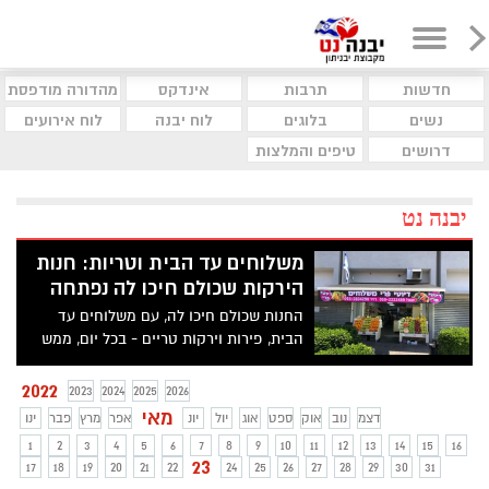
חדשות
תרבות
אינדקס
מהדורה מודפסת
נשים
בלוגים
לוח יבנה
לוח אירועים
דרושים
טיפים והמלצות
יבנה נט
משלוחים עד הבית וטריות: חנות
הירקות שכולם חיכו לה נפתחה
החנות שכולם חיכו לה, עם משלוחים עד
הבית, פירות וירקות טריים - בכל יום, ממש
כאן ביבנה. דיוטי פרי משלוחים - ולא רק
2022
2023
2024
2025
2026
מאי
דצמ
נוב
אוק
ספט
אוג
יול
יונ
אפר
מרץ
פבר
ינו
1
2
3
4
5
6
7
8
9
10
11
12
13
14
15
16
23
17
18
19
20
21
22
24
25
26
27
28
29
30
31