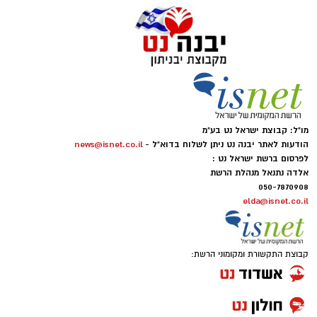
מו"ל: קבוצת ישראל נט בע"מ
הודעות לאתר יבנה נט ניתן לשלוח בדוא"ל -
news@isnet.co.il
לפרסום ברשת ישראל נט :
אלדה נתנאל מנהלת הרשת
050-7870908
elda@isnet.co.il
קבוצת התקשורת ומקומוני הרשת: