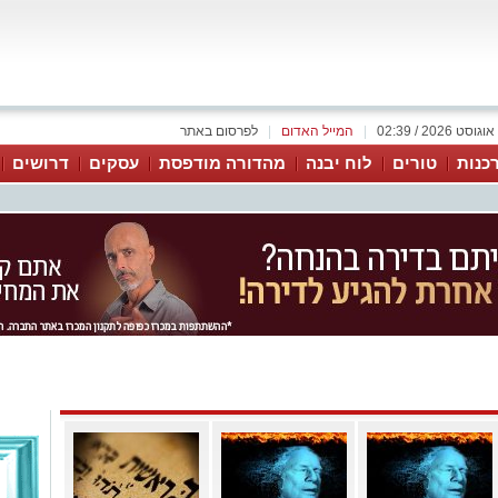
|
המייל האדום
|
לפרסום באתר
כנות
טורים
לוח יבנה
מהדורה מודפסת
עסקים
דרושים