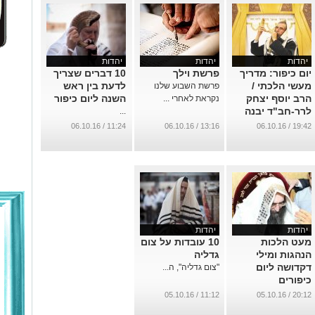
יהדות
יהדות
יהדות
יום כיפור: מדריך
פרשת וילך
10 דברים שצריך
מעשי הלכתי /
לדעת בין ראש
פרשת השבוע שלנו
הרב יוסף יצחק
השנה ליום כיפור
נקראת לאחרי ...
לרר-חב"ד יבנה
...
...
11:24 / 06.10.16
13:16 / 06.10.16
19:42 / 06.10.16
יהדות
יהדות
מעט הלכות
10 עובדות על צום
הנהגות ומילי
גדליה
דקדושה ליום
"צום גדליה", ה...
כיפורים
...
11:12 / 05.10.16
20:12 / 05.10.16