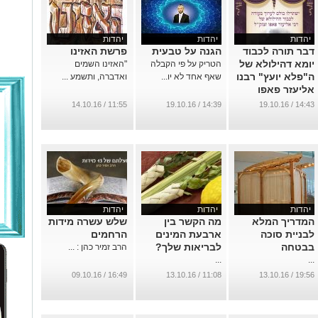
יהדות
יהדות
יהדות
דבר תורה לכבוד
הגנה על טבעית
פרשת האזינו
יומא דהילולא של
הטריק על פי הקבלה
"האזינו השמים
ה"פלא יועץ" רבנו
שאף אחד לא יו...
ואדברה, ותשמע ...
אליעזר פאפו
זצוק"ל
11:55 / 14.10.16
14:39 / 19.10.16
14:43 / 19.10.16
...
יהדות
יהדות
יהדות
המדריך המלא
מה הקשר בין
שלש עשרה מידות
לבניית סוכה
ארבעת המינים
הרחמים
בבטחה
לבריאות שלך?
הרב זמיר כהן : ...
...
...
16:49 / 09.10.16
11:08 / 13.10.16
19:56 / 13.10.16