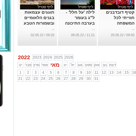
לייף סטייל
לייף סטייל
לייף סטייל
קטיף דובדבנים
לילה 'על חלל' -
חוגגים עצמאות
חווייתי לכל
ל"ג בעומר
בגנים הלאומיים
המשפחה
בערבה התיכונה
ובשמורות הטבע
...
...
...
09:20 / 02.05.22
11:21 / 08.05.22
09:50 / 25.05.22
2022
2023
2024
2025
2026
מאי
דצמ
נוב
אוק
ספט
אוג
יול
יונ
אפר
מרץ
פבר
ינו
1
2
3
4
5
6
7
8
9
10
11
12
13
14
15
1
21
22
23
24
25
26
27
28
29
30
31