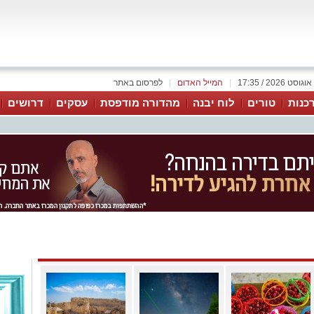
|
המייל האדום
|
לפרסום באתר
כנות
טורים
לוח יבנה
מהדורה מודפסת
עסקים
דרושים