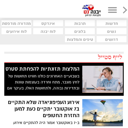
חדשות
תרבות
אינדקס
מהדורה מודפסת
נשים
בלוגים
לוח יבנה
לוח אירועים
דרושים
טיפים והמלצות
לייף סטייל
המלצות תזונתיות להפחתת סטרס
בשבועיים האחרונים כולנו חווינו תחושות של
לחץ מוגבר, מתח וחרדה בעוצמות שונות
ובתדירות גבוהה, ולתחושות האלו, בעיקר אם
הן ממושכות ולא מטופלות, יש השפעה
משמעותית גם על הגוף והנפש
אירוע העפיפוניאדה שלא התקיים
ב7 אוקטובר יתקיים כעת למען
החזרת החטופים
ב-7 באוקטובר אמור היה להתקיים אירוע