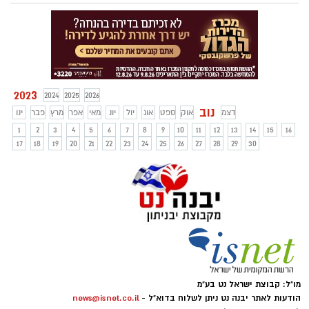
העפיפוניאדה בקיבוץ כפר עזה אותו
מארגנעם מידי שנה משפחת קוץ ז"ל ובה
חברי קיבוץ כפר עזה עפיפונים עם מסרים של
שלום ותקווה כלפי רצועת עזה. אירוע
העפיפונים המסורתי נערך בכפר עזה במשך
יותר מ-40 שנה, וב-15 השנים האחרונות הוביל
אותו אביב קוץ ז"ל. והמשפט הקבוע שלו היה
2023
2024
2025
2026
"איפה שהם מעיפים לעברינו טילים – אנחנו
נוב
דצמ
אוק
ספט
אוג
יול
יונ
מאי
אפר
מרץ
פבר
ינו
נעיף עפיפונים".
1
2
3
4
5
6
7
8
9
10
11
12
13
14
15
16
17
18
19
20
21
22
23
24
25
26
27
28
29
30
מו"ל: קבוצת ישראל נט בע"מ
הודעות לאתר יבנה נט ניתן לשלוח בדוא"ל -
news@isnet.co.il