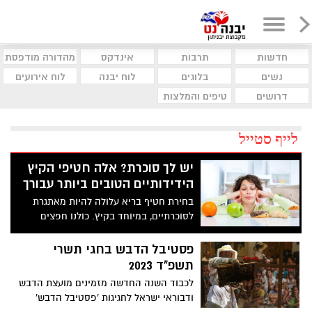
חדשות
תרבות
אינדקס
מהדורה מודפסת
נשים
בלוגים
לוח יבנה
לוח אירועים
דרושים
טיפים והמלצות
לייף סטייל
יש לך סוכרת? אלה חטיפי הקיץ
הידידותיים הטובים ביותר עבורך
בחירת חטיף בריא עלולה להיות מאתגרת
לסוכרתיים, במיוחד בקיץ. כולנו חפצים
במשהו שישביע לאורך זמן, שיהיה טעים, קריר
ושלא יעלה את רמת הסוכר בדם גבוה מדי.
פסטיבל הדבש בחגי תשרי
הבשורות הטובות הן שיש מספר נשנושים
תשפ"ד 2023
שתוכלו לשלב בתפריט
לכבוד השנה החדשה מזמינים מועצת הדבש
ודבוראי ישראל לחגיגות 'פסטיבל הדבש'