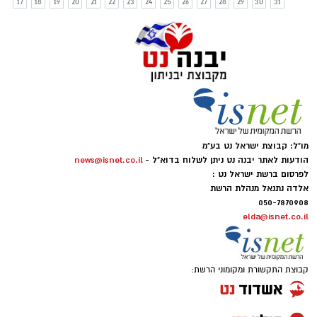
17
18
19
20
21
22
23
24
25
26
27
28
29
30
31
מו"ל: קבוצת ישראל נט בע"מ
הודעות לאתר יבנה נט ניתן לשלוח בדוא"ל -
news@isnet.co.il
לפרסום ברשת ישראל נט :
אלדה נתנאל מנהלת הרשת
050-7870908
elda@isnet.co.il
קבוצת התקשורת ומקומוני הרשת: