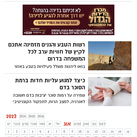
שיתקיימו לאורך חגי תשרי תשפ"ד 2023
במרכזי המבקרים במכוורות בדרום וברחבי
הארץ, לצד פעילות מעשירה ללמידה על
עולמן של הדבורים והדבוראים.
רשות הטבע והגנים מזמינה אתכם
לקיץ של חוויות ערב לכל
המשפחה בדרום
בואו ליהנות משלל פעילויות בטבע באזור
הדרום במיוחד לחודש אוגוסט ומיועד לכל
המשפחה - חגיגה של יין במדבר, אתגר מצדה,
כיצד למנוע עליות חדות ברמת
זריחה מדברית, הרפתקה מקראית ועוד
הסוכר בדם
שמירה על רמות סוכר יציבות בדם חשובה
לאנרגיה, למצב הרוח, לתפקוד הקוגניטיבי
ולרווחה הכללית. מה יכול לגרום לעליות
קיצוניות, כיצד להתמודד איתן, ומתי צריך
2023
2024
2025
2026
לגשת לטיפול רפואי?
אוג
דצמ
נוב
אוק
ספט
יול
יונ
מאי
אפר
מרץ
פבר
ינו
1
2
3
4
5
6
7
8
9
10
11
12
13
14
15
16