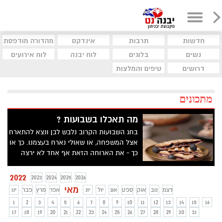
חדשות
תרבות
אינדקס
מהדורה מודפסת
נשים
בלוגים
לוח יבנה
לוח אירועים
דרושים
טיפים והמלצות
מתכונים
מה תאכלו בשבועות ?
בחג השבועות הקרוב נלבש לבן ונצא להתארח
אצל המשפחה, או שאולי נארח בעצמנו. כך או
כך - את הארוחה הזאת אף אחד לא ירצה
לפספס. מה בתפריט? מנה ראשונה של
קסדיית אוכמניות וברי, מנה עיקרית של קיש
2022
2023
2024
2025
2026
בצל מקורמל מוגש לצד עגבניות שרי ולקינוח
מאי
דצמ
נוב
אוק
ספט
אוג
יול
יונ
אפר
מרץ
פבר
ינו
עוגת גבינת אספרסו
1
2
3
4
5
6
7
8
9
10
11
12
13
14
15
16
17
18
19
20
21
22
23
24
25
26
27
28
29
30
31