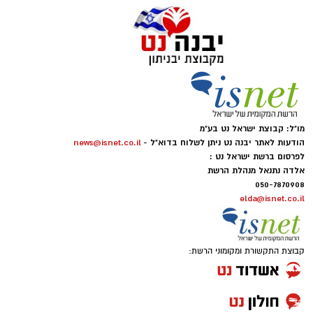
מו"ל: קבוצת ישראל נט בע"מ
הודעות לאתר יבנה נט ניתן לשלוח בדוא"ל -
news@isnet.co.il
לפרסום ברשת ישראל נט :
אלדה נתנאל מנהלת הרשת
050-7870908
elda@isnet.co.il
קבוצת התקשורת ומקומוני הרשת: