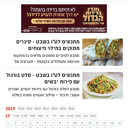
מעולה והמון המון כיף. לכבוד חג האילנות
החל בתחילת השבוע הבא, קבלו עוגיות
פיצוחים חגיגיות, בריאות ומדהימות. תמונות
מההפנינג המתרחש ממש עכשיו ב"עם הטבע"
מחכות לכם בכתבה. בואו בהמוניכם.
מתכונים לט"ו בשבט - סיגרים
מתוקים במילוי פיצוחים
מתכון לסיגרים מתוקים מלאים בהפתעות
טעימות ומגולגלים בקוקוס - תערובת של
פיצוחים, מייפל, דבש ותבלינים. מתכון מעולה
לט"ו בשבט או לכל יום אחר.
מתכונים לט"ו בשבט - סלט בורגול
עם פירות יבשים
מתכון לסלט בורגול עם פירות יבשים, אגוזים
ועשבי תיבול – שילוב טעמים מנצח בסלט
אחד לחג טעים במיוחד
2019
2020
2021
2022
2023
2024
2025
2026
ינו
דצמ
נוב
אוק
ספט
אוג
יול
יונ
מאי
אפר
מרץ
פבר
1
2
3
4
5
6
7
8
9
10
11
12
13
14
15
16