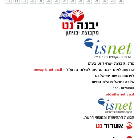
17
18
19
20
21
22
23
24
25
26
27
28
29
30
31
מו"ל: קבוצת ישראל נט בע"מ
הודעות לאתר יבנה נט ניתן לשלוח בדוא"ל -
news@isnet.co.il
לפרסום ברשת ישראל נט :
אלדה נתנאל מנהלת הרשת
050-7870908
elda@isnet.co.il
קבוצת התקשורת ומקומוני הרשת: