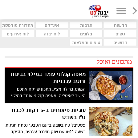
חדשות
תרבות
אינדקס
מהדורה מודפסת
נשים
בלוגים
לוח יבנה
לוח אירועים
דרושים
טיפים והמלצות
מתכונים ואוכל
מאפה קנלוני עומד במילוי גבינות
ורוטב עגבניות
המותג ברילה מציע מתכון שייקח אתכם
היישר לאיטליה. מאפה קנלוני עומד במילוי
גבינות ורוטב עגבניות- זה כל מה שהיינו
צריכים לחורף הזה.
עוגיות פיצוחים ב-5 דקות לכבוד
ט"ו בשבט
פסטיבל ט"ו בשבט ב"עם הטבע" נפתח חגיגית
בשעה 11:00 עם שוק תוצרת עצמית, מוזיקה