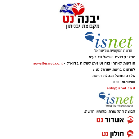
מו"ל: קבוצת ישראל נט בע"מ
הודעות לאתר יבנה נט ניתן לשלוח בדוא"ל -
news@isnet.co.il
לפרסום ברשת ישראל נט :
אלדה נתנאל מנהלת הרשת
050-7870908
elda@isnet.co.il
קבוצת התקשורת ומקומוני הרשת: