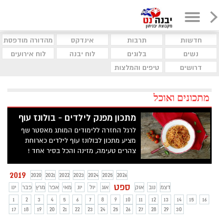
חדשות
תרבות
אינדקס
מהדורה מודפסת
נשים
בלוגים
לוח יבנה
לוח אירועים
דרושים
טיפים והמלצות
מתכונים ואוכל
מתכון מפנק לילדים - בולונז עוף
לרגל החזרה ללימודים המותג מאסטר שף
מציע מתכון לבולונז עוף לילדים כארוחת
צהרים טעימה, מזינה והכל בסיר אחד !
2019
2020
2021
2022
2023
2024
2025
2026
ספט
דצמ
נוב
אוק
אוג
יול
יונ
מאי
אפר
מרץ
פבר
ינו
1
2
3
4
5
6
7
8
9
10
11
12
13
14
15
16
17
18
19
20
21
22
23
24
25
26
27
28
29
30