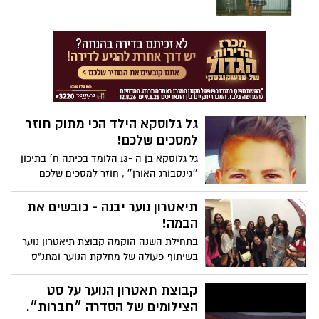
גל גלוסקא הילד הכי מתוק חוזר
למסכים שלכם!
גל גלוסקא בן ה -13 הלומד בכיתה ח׳ בתיכון
״גינסבורג האורן״ , חוזר למסכים שלכם
בעונה השנייה של הסדרה ״משפחה שולטת״
המשודרת ב Yes בערוץ הילדים . מזמינים
תיאטרון נוער יבנה - כובשים את
אותכם לצפות ולהנות מהפרק הראשון החל
הבמה!
מיום ראשון !!
בתחילת השנה הוקמה קבוצת תיאטרון נוער
בשיתוף פעולה של מחלקת הנוער ומתנ"ס
שז"ר. הקבוצה, אשר מורכבת מתלמידי כיתות
ז'-י' נפגשת אחת לשבוע עם השחקן אמיר
קבוצת תאטרון הנוער על סט
הלל ועוברת שיעורי משחק, תרגילי דינמיקה
הצילומים של הסדרה ״חברות״.
קבוצתית וכמובן עובדת על מחזה שמיועד