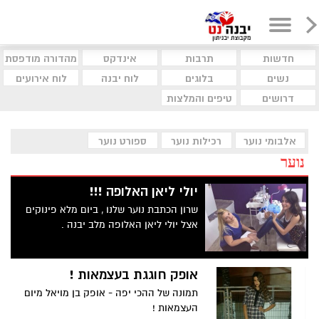
חדשות
תרבות
אינדקס
מהדורה מודפסת
נשים
בלוגים
לוח יבנה
לוח אירועים
דרושים
טיפים והמלצות
אלבומי נוער
רכילות נוער
ספורט נוער
נוער
יולי ליאן האלופה !!!
שרון הכתבת נוער שלנו , ביום מלא פינוקים
אצל יולי ליאן האלופה מלב יבנה .
אופק חוגגת בעצמאות !
תמונה של ההכי יפה - אופק בן מויאל מיום
העצמאות !