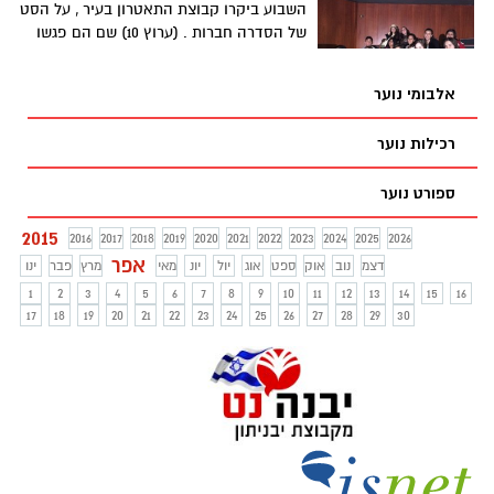
השבוע ביקרו קבוצת התאטרון בעיר , על הסט
לעלות בפני תלמידי ביה"ס בעיר
של הסדרה חברות . (ערוץ 10) שם הם פגשו
והצטלמו עם ליטל שוורץ , מגי אזרזר וקובי
מימון. לומדים על הטלוויזיה . כמובן שהיו
אלבומי נוער
ביחד עם המורה והמדריך המדהים ״אמיר
הילל״ .
רכילות נוער
ספורט נוער
2015
2016
2017
2018
2019
2020
2021
2022
2023
2024
2025
2026
אפר
דצמ
נוב
אוק
ספט
אוג
יול
יונ
מאי
מרץ
פבר
ינו
1
2
3
4
5
6
7
8
9
10
11
12
13
14
15
16
17
18
19
20
21
22
23
24
25
26
27
28
29
30