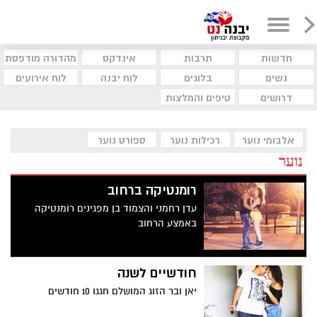
חדשות
תרבות
אינדקס
מהדורה מודפסת
נשים
בלוגים
לוח יבנה
לוח אירועים
דרושים
טיפים והמלצות
אלבומי נוער
רכילות נוער
ספורט נוער
נוער
רומנטיקה ברחוב
עדן רחמני והצמוד בן מפגינים רומנטיקה
באמצע הרחוב
חודשיים לשנה
יאן ובר הזוג המושלם חגגו 10 חודשים