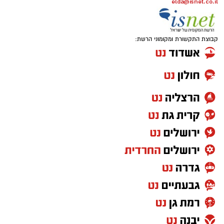
elda@isnet.co.il
קבוצת התקשורת ומקומוני הרשת: