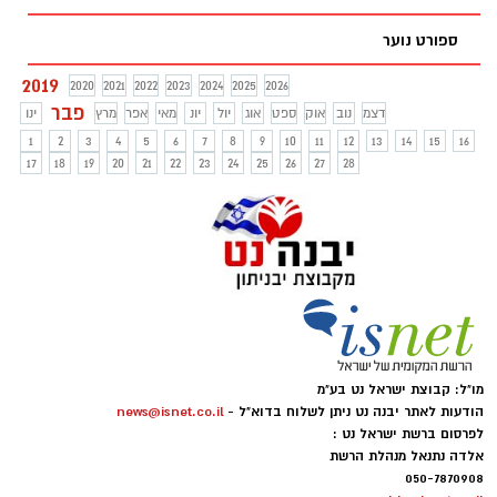
ספורט נוער
2019
2020
2021
2022
2023
2024
2025
2026
פבר
דצמ
נוב
אוק
ספט
אוג
יול
יונ
מאי
אפר
מרץ
ינו
1
2
3
4
5
6
7
8
9
10
11
12
13
14
15
16
17
18
19
20
21
22
23
24
25
26
27
28
מו"ל: קבוצת ישראל נט בע"מ
הודעות לאתר יבנה נט ניתן לשלוח בדוא"ל -
news@isnet.co.il
לפרסום ברשת ישראל נט :
אלדה נתנאל מנהלת הרשת
050-7870908