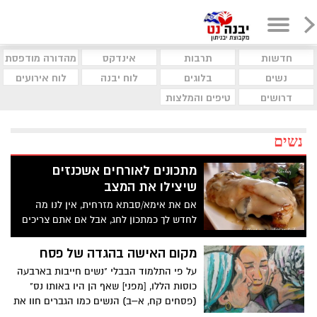
חדשות
תרבות
אינדקס
מהדורה מודפסת
נשים
בלוגים
לוח יבנה
לוח אירועים
דרושים
טיפים והמלצות
נשים
מתכונים לאורחים אשכנזים
שיצילו את המצב
אם את אימא/סבתא מזרחית, אין לנו מה
לחדש לך כמתכון לחג, אבל אם אתם צריכים
להכין סעודה לפסח שתהיה בה גם מנות
בסגנון אשכנזי.... נראה לנו שאתם זקוקים
מקום האישה בהגדה של פסח
לעזרה: קניידלך מסורתי, גפילטע פיש בדבש,
על פי התלמוד הבבלי "נשים חייבות בארבעה
רולדת לדר במילוי בשר ואורז, עוף מזוגג
כוסות הללו, [מפני] שאף הן היו באותו נס"
בדבש ויין לבן ופטריות שמפניון יכולים
(פסחים קח, א–ב) הנשים כמו הגברים חוו את
בהחלט להציל את המצב. באדיבות מסעדת
נס יציאת מצרים ולכן גם הן חייבות בכל