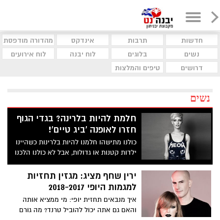
חדשות
תרבות
אינדקס
מהדורה מודפסת
נשים
בלוגים
לוח יבנה
לוח אירועים
דרושים
טיפים והמלצות
נשים
חלמת להיות בלרינה? בגדי הגוף
חזרו לאופנה 'ביג טיים'!
כולנו מתישהו חלמנו להיות בלרינות כשהיינו
ילדות קטנות או גדולות, אבל לא כולנו הלכנו
באמת לשיעורי ריקוד. קיץ 2016 החזיר
לאופנה ובגדול את בגדי הגוף והם מדליקים
ירין שחף מציג: מגזין תחזיות
וסקסיים מתמיד
למגמות היופי 2018-2017
איך מנבאים תחזית יופי: מי ממציא אותה
והאם גם אתה יכול להוביל טרנד? מה גורם