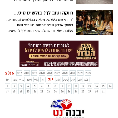
רווקה וטוב לך? בולשיט סיס...
"הייתי שם בעצמי. מלאה בבולשיט ובפחדים.
במשך ארבע שנים לפחות חשבתי שאני
עצובה, שאחרי שהלב שלי התפוצץ לרסיסים
לא קיים כבר שום דבק בעולם שיצליח לאחות
את השברים והחלטתי שאני אתאיסטית של
אהבה". וטעיתי.
2016
2017
2018
2019
2020
2021
2022
2023
2024
2025
2026
יול
דצמ
נוב
אוק
ספט
אוג
יונ
מאי
אפר
מרץ
פבר
ינו
1
2
3
4
5
6
7
8
9
10
11
12
13
14
15
16
17
18
19
20
21
22
23
24
25
26
27
28
29
30
31