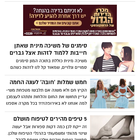
למיליוני נשים בעולם להתאפר בסגנון כזה או
אחר? מהו סוד קסמה של אופנה חוצה יבשות,
ולמה כולם פותחים ארנק כדי להיראות
מיוחדים אבל כמו כל האחרים? חשיפת המגזין
החדש לתחזיות העתיד של ירין שחף, מגלה
שיש מי שדואג לכך שלא תוכלו להתעלם
מהטרנד העכשווי.
סימנים של משיכה מינית שאתן
חייבות ללמוד לזהות אצל גברים
משיכה מינית כוללת בתוכה המון סימנים
סמויים וגלויים, שמאוד קל לנו לזהות כשהם
לא רלוונטיים אלינו באופן אישי ופעמים רבות
קשה לנו לזהות כאשר מדובר בנו ובבני/ בנות
חמש שמלות 'חובה' לעונה החמה
הזוג שלנו. הנה לכם כמה סימנים מובהקים
הקיץ חם ולא משנה אם תלבשו מטפחת משי-
למשיכה שאם תצליחו לזהות אותם, השלב
עדיין תחושו את החום והלחות ותתהו לעצמכן
הבא יהיה הרבה יותר קל <קריצה- קריצה>
למה אנחנו לא באירופה!?!? בכל מקרה אספנו
לכן חמש שמלות שיעבירו לכן את החום הכבד
בנעימות המקסימלית
5 טיפים מהירים לטיפוח מושלם
זה ייקח לכן כמה דקות ספורות אבל יעשה
שינוי מהותי ומשמעותי בהרגלי הטיפוח שלכן.
חמישה טיפים שהגוף שלכן יישמח לקבל