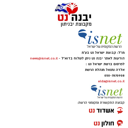
מו"ל: קבוצת ישראל נט בע"מ
הודעות לאתר יבנה נט ניתן לשלוח בדוא"ל -
news@isnet.co.il
לפרסום ברשת ישראל נט :
אלדה נתנאל מנהלת הרשת
050-7870908
elda@isnet.co.il
קבוצת התקשורת ומקומוני הרשת: