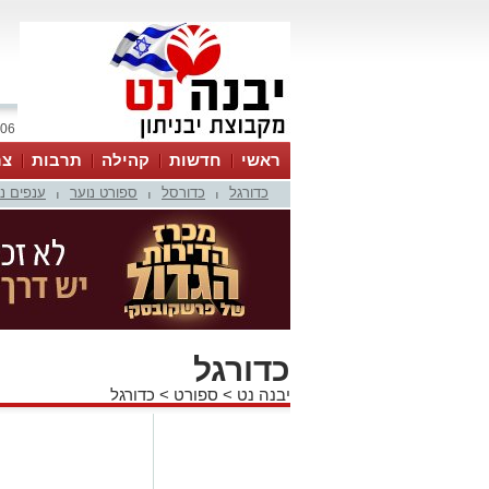
06 אוגוסט 2026 / 03:40
ראשי
חדשות
קהילה
תרבות
צר
כדורגל
כדורסל
ספורט נוער
ענפים נ
|
|
|
כדורגל
יבנה נט
>
ספורט
>
כדורגל