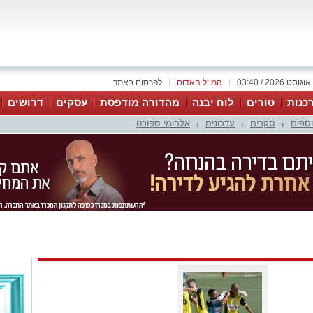
|
המייל האדום
|
לפרסום באתר
כנות
טורים
לוח יבנה
מהדורה מודפסת
עסקים
דרושים
וספים
סקרים
עדכונים
אלבומי ספורט
|
|
|