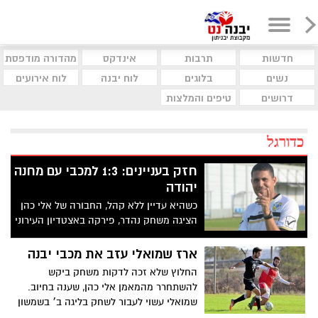
חדשות
תרבות
אינדקס
מהדורה מודפסת
נשים
בלוגים
לוח יבנה
לוח אירועים
דרושים
טיפים והמלצות
כדורגל
חזק בעניינים: 1:3 למכבי עם מחנה
יהודה
כשהיא עדיין ללא קהל, החבורה של אלי כהן
הציגה משחק נהדר, פירקה באצטדיון העירוני
את יריבתה וממשיכה להיות צמודה למוליכה
נס ציונה, שגם היא ניצחה היום
ארז שמואלי עזב את מכבי יבנה
החלוץ שלא זכה לדקות משחק ביקש
להשתחרר מהמאמן אלי כהן, שענה בחיוב.
שמואלי עשוי לעבור לשחק בליגה ב׳ בשמשון
טייבה, קבוצה שתהיה קרובה לביתו ותקל