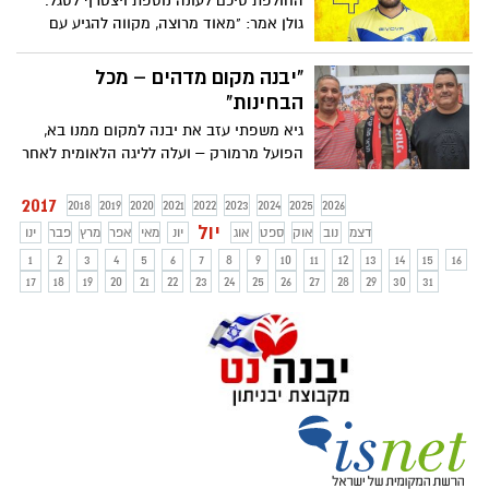
החולפת סיכם לעונה נוספת ויצטרף לסגל.
גולן אמר: "מאוד מרוצה, מקווה להגיע עם
הקבוצה להישגים"
"יבנה מקום מדהים – מכל
הבחינות"
גיא משפתי עזב את יבנה למקום ממנו בא,
הפועל מרמורק – ועלה לליגה הלאומית לאחר
שפספס את העלייה לליגת העל בינואר
החולף. "ניסן יחזקאל מאוד רצה אותי
2017
2018
2019
2020
2021
2022
2023
2024
2025
2026
במרמורק, אם זה היה בליגה א', הייתי נשאר
יול
דצמ
נוב
אוק
ספט
אוג
יונ
מאי
אפר
מרץ
פבר
ינו
במכבי יבנה"
1
2
3
4
5
6
7
8
9
10
11
12
13
14
15
16
17
18
19
20
21
22
23
24
25
26
27
28
29
30
31