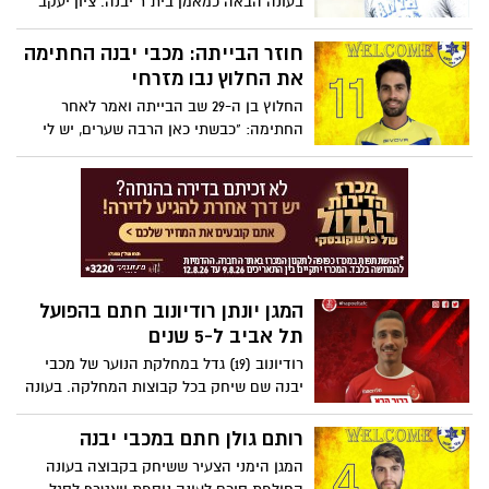
בעונה הבאה כמאמן בית"ר יבנה. ציון יעקב
ישמש כמנהל מקצועי. גיטר: "מגיע עם המון
אנרגיות ומוטיבציה"
חוזר הבייתה: מכבי יבנה החתימה
את החלוץ נבו מזרחי
החלוץ בן ה-29 שב הבייתה ואמר לאחר
החתימה: "כבשתי כאן הרבה שערים, יש לי
חיבור מצוין". אלי כהן בירך על ההחתמה
המשמעותית: "החלוץ הנכון במקום הנכון"
המגן יונתן רודיונוב חתם בהפועל
תל אביב ל-5 שנים
רודיונוב (19) גדל במחלקת הנוער של מכבי
יבנה שם שיחק בכל קבוצות המחלקה. בעונה
שעברה עלה לקבוצה הבוגרת שם תפס מקום
של קבע בהרכב שיחק ב-19 משחקים
רותם גולן חתם במכבי יבנה
המגן הימני הצעיר ששיחק בקבוצה בעונה