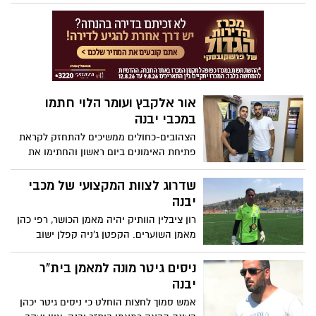
החדשים של יבנה הגיעו לאימון, כמו גם
השוער גליל בן שאנן שחזר אמש ממחנה אימון
עם הפועל אשקלון
אור אלקבץ ועומר הלוי חתמו
במכבי יבנה
הצהובים-כחולים ממשיכים להתחזק לקראת
פתיחת האימונים ביום ראשון והחתימו את
הבלם שעלה ליגה עם עכו והמגן שהגיע
מחדרה. גם עמית לוגסי ילבש בעונה הבאה
שדרוג לצוות המקצועי של מכבי
את המדים הצהובים כחולים
יבנה
רון ציבלין הוותיק יהיה מאמן הכושר, רפי כהן
מאמן השוערים. הקפטן ג'ניה קפלן ישוב
לתפקיד מקצועי במועדון. האימונים ייפתחו
ביום ראשון הקרוב, ה-23.7
ניסים גיטר מונה למאמן בית"ר
יבנה
אמש סמוך לחצות הוחלט כי ניסים גיטר יכהן