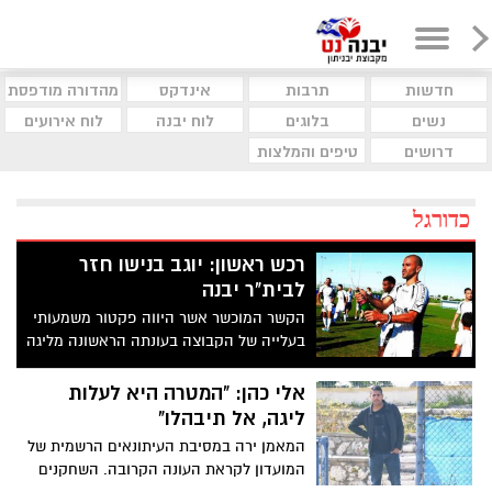
חדשות
תרבות
אינדקס
מהדורה מודפסת
נשים
בלוגים
לוח יבנה
לוח אירועים
דרושים
טיפים והמלצות
כדורגל
רכש ראשון: יוגב בנישו חזר
לבית"ר יבנה
הקשר המוכשר אשר היווה פקטור משמעותי
בעלייה של הקבוצה בעונתה הראשונה מליגה
ג' אל ליגה ב', הגיע שוב כדי לעמוד באותה
המשימה בדיוק: "נעשה הכל כדי שהעונה
אלי כהן: "המטרה היא לעלות
תהיה טובה ומוצלחת"
ליגה, אל תיבהלו"
המאמן ירה במסיבת העיתונאים הרשמית של
המועדון לקראת העונה הקרובה. השחקנים