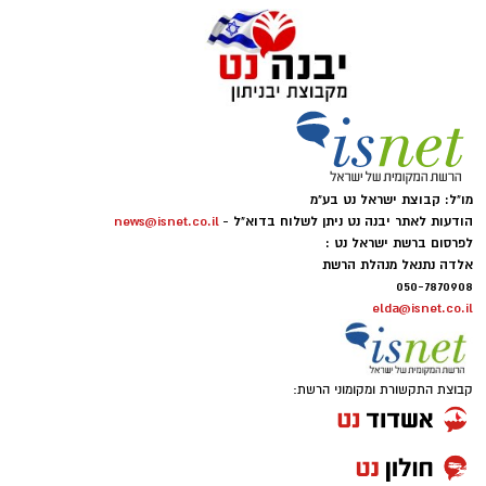
מו"ל: קבוצת ישראל נט בע"מ
הודעות לאתר יבנה נט ניתן לשלוח בדוא"ל -
news@isnet.co.il
לפרסום ברשת ישראל נט :
אלדה נתנאל מנהלת הרשת
050-7870908
elda@isnet.co.il
קבוצת התקשורת ומקומוני הרשת: