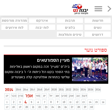
חדשות
תרבות
אינדקס
מהדורה מודפסת
נשים
בלוגים
לוח יבנה
לוח אירועים
דרושים
טיפים והמלצות
ספורט נוער
מעיין הספורטאים
ביה"ס "מעיין" זכה במקום ראשון באליפות
בתי הספר בקט רגל כיתות ה'- ו' ביבנה ומקום
שלישי בתחרות אתלטיקה קלה באצטדיון
הלאומי בהדר יוסף
2014
2015
2016
2017
2018
2019
2020
2021
2022
2023
2024
2025
2026
אפר
דצמ
נוב
אוק
ספט
אוג
יול
יונ
מאי
מרץ
פבר
ינו
4
1
2
3
5
6
7
8
9
10
11
12
13
14
15
16
17
18
19
20
21
22
23
24
25
26
27
28
29
30