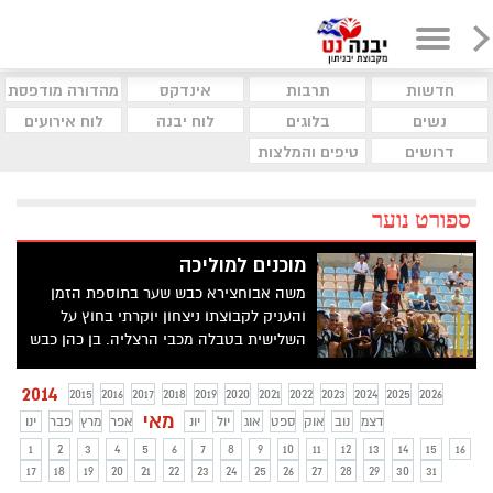
חדשות
תרבות
אינדקס
מהדורה מודפסת
נשים
בלוגים
לוח יבנה
לוח אירועים
דרושים
טיפים והמלצות
ספורט נוער
מוכנים למוליכה
משה אבוחצירא כבש שער בתוספת הזמן
והעניק לקבוצתו ניצחון יוקרתי בחוץ על
השלישית בטבלה מכבי הרצליה. בן כהן כבש
את הראשון עבור היבנאים ועכשיו יבנה מגיעה
מוכנה לקראת המשחק מול העולה הטרייה
2014
2015
2016
2017
2018
2019
2020
2021
2022
2023
2024
2025
2026
לליגת העל נס ציונה
מאי
דצמ
נוב
אוק
ספט
אוג
יול
יונ
אפר
מרץ
פבר
ינו
1
2
3
4
5
6
7
8
9
10
11
12
13
14
15
16
17
18
19
20
21
22
23
24
25
26
27
28
29
30
31