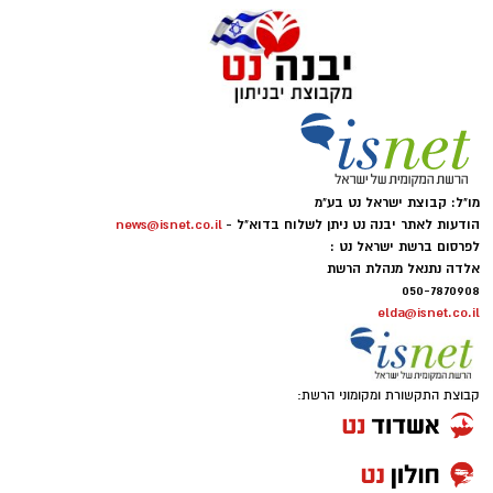
מו"ל: קבוצת ישראל נט בע"מ
הודעות לאתר יבנה נט ניתן לשלוח בדוא"ל -
news@isnet.co.il
לפרסום ברשת ישראל נט :
אלדה נתנאל מנהלת הרשת
050-7870908
elda@isnet.co.il
קבוצת התקשורת ומקומוני הרשת: