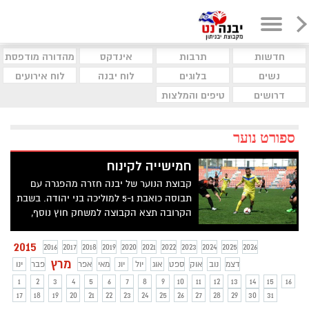
חדשות
תרבות
אינדקס
מהדורה מודפסת
נשים
בלוגים
לוח יבנה
לוח אירועים
דרושים
טיפים והמלצות
ספורט נוער
חמישייה לקינוח
קבוצת הנוער של יבנה חזרה מהפגרה עם
תבוסה כואבת 5-1 למוליכה בני יהודה. בשבת
הקרובה תצא הקבוצה למשחק חוץ נוסף,
הפעם מול מכבי ב"ש. בהצלחה
2015
2016
2017
2018
2019
2020
2021
2022
2023
2024
2025
2026
מרץ
דצמ
נוב
אוק
ספט
אוג
יול
יונ
מאי
אפר
פבר
ינו
1
2
3
4
5
6
7
8
9
10
11
12
13
14
15
16
17
18
19
20
21
22
23
24
25
26
27
28
29
30
31