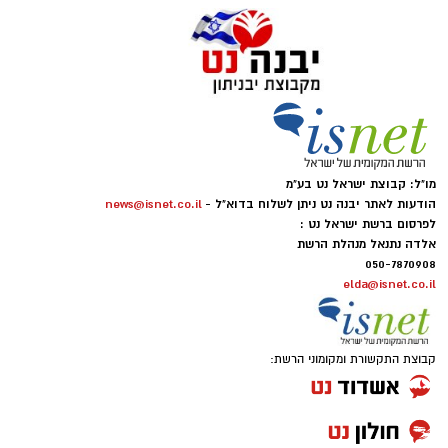
מו"ל: קבוצת ישראל נט בע"מ
הודעות לאתר יבנה נט ניתן לשלוח בדוא"ל -
news@isnet.co.il
לפרסום ברשת ישראל נט :
אלדה נתנאל מנהלת הרשת
050-7870908
elda@isnet.co.il
קבוצת התקשורת ומקומוני הרשת: