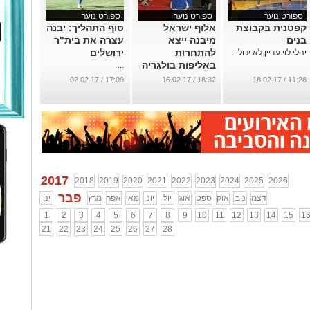
ספורט נוער
ספורט נוער
ספורט נוער
קפטנית בקבוצת
אלוף ישראל
סוף התהליך: יבנה
בנים
מיבנה ייצא
עצרה את בית"ר
להתחרות
ירושלים
יהלי לוי עדיין לא יכול...
באליפות בולגריה
...
...
17:09 / 02.02.17
18:32 / 16.02.17
11:28 / 18.02.17
2017
2018
2019
2020
2021
2022
2023
2024
2025
2026
פבר
דצמ
נוב
אוק
ספט
אוג
יול
יונ
מאי
אפר
מרץ
ינו
1
2
3
4
5
6
7
8
9
10
11
12
13
14
15
1
21
22
23
24
25
26
27
28