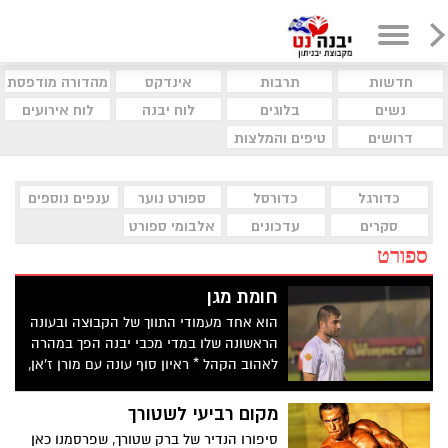
חדשות
תרבות
אינדקס
מהדורה מודפסת
נשים
בלוגים
לוח יבנה
לוח אירועים
דרושים
טיפים והמלצות
כדורגל
כדורסל
ספורט נוער
ענפים נוספים
סקרים
עדכונים
אלבומי ספורט
ספורט
חומת מגן
הוא אחד מעמודי התווך של הקבוצה ובעונה
הראשונה שלו במדי מכבי יבנה הפך במהרה
לאהוב הקהל * ראיון סוף עונה עם מורן ז'אן,
שנתן הכל על המגרש עונה שלמה ועכשיו
מתפנה ללימודי מינהל עסקים ארז זנו צילום:
מקום רביעי לשטורך
חסדאי כהן
סיפורו הנדיר של ברק שטורך, שפרסמנו כאן