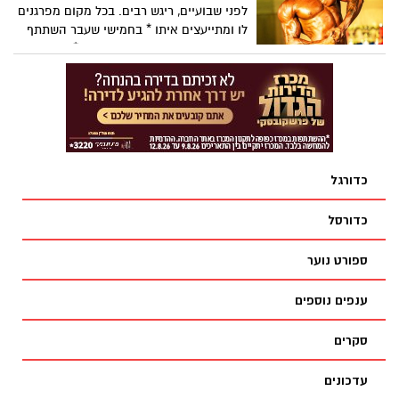
לפני שבועיים, ריגש רבים. בכל מקום מפרגנים
לו ומתייעצים איתו * בחמישי שעבר השתתף
בתחרות "מר ישראל" וסיים רביעי * יש כבוד!
ארז זנו צילום: דור כהנא
כדורגל
כדורסל
ספורט נוער
ענפים נוספים
סקרים
עדכונים