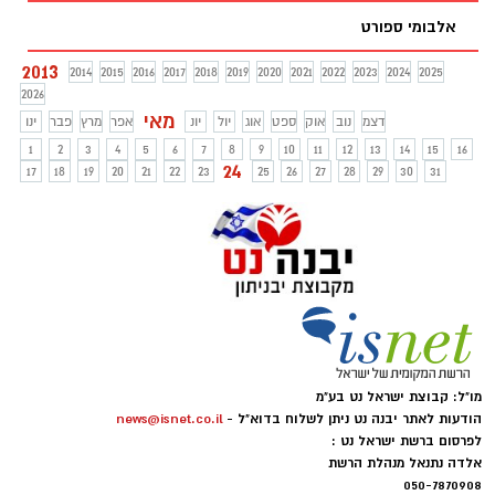
אלבומי ספורט
2013
2014
2015
2016
2017
2018
2019
2020
2021
2022
2023
2024
2025
2026
מאי
דצמ
נוב
אוק
ספט
אוג
יול
יונ
אפר
מרץ
פבר
ינו
1
2
3
4
5
6
7
8
9
10
11
12
13
14
15
16
24
17
18
19
20
21
22
23
25
26
27
28
29
30
31
מו"ל: קבוצת ישראל נט בע"מ
הודעות לאתר יבנה נט ניתן לשלוח בדוא"ל -
news@isnet.co.il
לפרסום ברשת ישראל נט :
אלדה נתנאל מנהלת הרשת
050-7870908