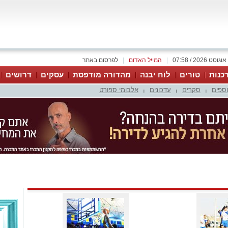
|
המייל האדום
|
לפרסום באתר
כנות
טורים
לוח יבנה
מהדורה מודפסת
עסקים
דרושים
וספים
סקרים
עדכונים
אלבומי ספורט
|
|
|