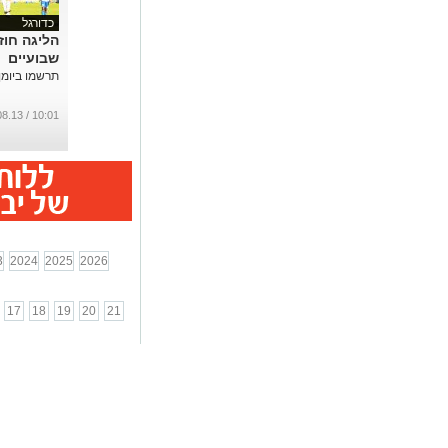
כדורגל
הליגה חוז
שבועיים
תרשמו ביומן: 24 בא.
10:01 / 09.08.13
3
2024
2025
2026
17
18
19
20
21