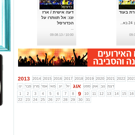
כדורסל
רת בעוד
דעה אישית / ארז
זנו: אל תוותרו על
הכדורסל
..
...
10:00 / 09.08.13
2013
2014
2015
2016
2017
2018
2019
2020
2021
2022
202
אוג
דצמ
נוב
אוק
ספט
יול
יונ
מאי
אפר
מרץ
פבר
ינו
9
1
2
3
4
5
6
7
8
10
11
12
13
14
15
16
22
23
24
25
26
27
28
29
30
31