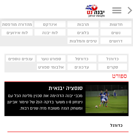
חדשות
תרבות
אינדקס
מהדורה מודפסת
נשים
בלוגים
לוח יבנה
לוח אירועים
דרושים
טיפים והמלצות
כדורגל
כדורסל
ספורט נוער
ענפים נוספים
סקרים
עדכונים
אלבומי ספורט
ספורט
סנסציה יבנאית
מכבי יבנה הדהימה את סכנין מליגת הכל עם
ניצחון 1-0 משער בדקה ה23 של טימור אביטן
ומשחק הגנה משובח מזה שנים רבות.
בקבוצה מפנטזים על מכבי חיפה ומכבי תל
אביב בשלב הבא
כדורגל