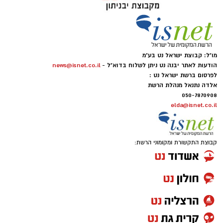
מו"ל: קבוצת ישראל נט בע"מ
הודעות לאתר יבנה נט ניתן לשלוח בדוא"ל -
news@isnet.co.il
לפרסום ברשת ישראל נט :
אלדה נתנאל מנהלת הרשת
050-7870908
elda@isnet.co.il
קבוצת התקשורת ומקומוני הרשת: