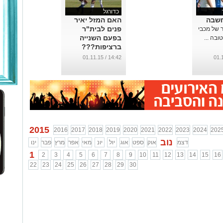
כדורגל
חשבה
האם המזל יאיר
פנים לבית"ר
 של מכבי
בפעם השנייה
ובה ...
ברציפות???
...
14:42 / 01.11.15
2015
2016
2017
2018
2019
2020
2021
2022
2023
2024
202
נוב
דצמ
אוק
ספט
אוג
יול
יונ
מאי
אפר
מרץ
פבר
ינו
1
2
3
4
5
6
7
8
9
10
11
12
13
14
15
16
22
23
24
25
26
27
28
29
30