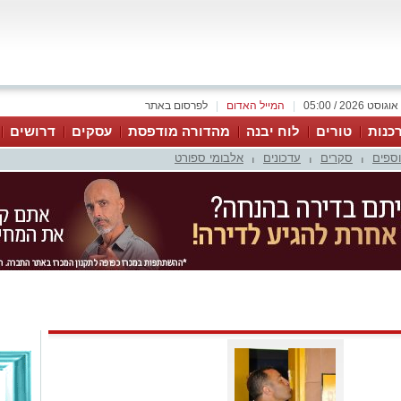
|
המייל האדום
|
לפרסום באתר
כנות
טורים
לוח יבנה
מהדורה מודפסת
עסקים
דרושים
וספים
סקרים
עדכונים
אלבומי ספורט
|
|
|