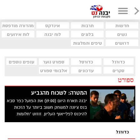
חדשות
תרבות
אינדקס
מהדורה מודפסת
נשים
בלוגים
לוח יבנה
לוח אירועים
דרושים
טיפים והמלצות
כדורגל
כדורסל
ספורט נוער
ענפים נוספים
סקרים
עדכונים
אלבומי ספורט
ספורט
המטרה: לשכוח מהגביע
יבנה תארח היום (19:00) את הפועל כפר סבא
בנס ציונה למשחק חשוב ביותר על הזכות
להיכנס לפלייאוף העליון. זוזוט "חלומות
הגביע מאחורינו. חושבים ליגה"
כדורגל