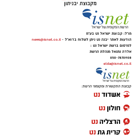
מו"ל: קבוצת ישראל נט בע"מ
הודעות לאתר יבנה נט ניתן לשלוח בדוא"ל -
news@isnet.co.il
לפרסום ברשת ישראל נט :
אלדה נתנאל מנהלת הרשת
050-7870908
elda@isnet.co.il
קבוצת התקשורת ומקומוני הרשת: