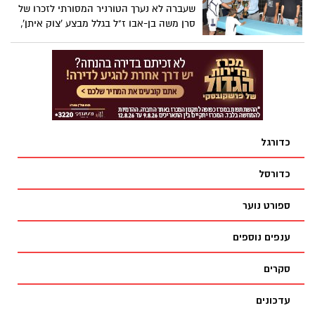
שעברה לא נערך הטורניר המסורתי לזכרו של
סרן משה בן-אבו ז"ל בגלל מבצע 'צוק איתן',
ישובו הקיץ שחקני הקט-רגל למגרש. טורניר
הקט-רגל למבוגרים נערך ביוזמת המחלקה
לספורט בעיריית יבנה משנת 1987 ונקרא ע"ש
סרן בן-אבו ז"ל, תושב העיר, שנפל בעת מילוי
תפקידו. הטורניר בהשתתפות 12 קבוצות יחל
ביום רביעי 22.7 במגרש הקט-רגל ברחוב
האלון בסיומו תוכתר אלופת יבנה בקט-רגל.
כדורגל
כדורסל
ספורט נוער
ענפים נוספים
סקרים
עדכונים