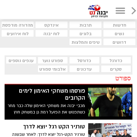
חדשות
תרבות
אינדקס
מהדורה מודפסת
נשים
בלוגים
לוח יבנה
לוח אירועים
דרושים
טיפים והמלצות
כדורגל
כדורסל
ספורט נוער
ענפים נוספים
סקרים
עדכונים
אלבומי ספורט
ספורט
פורסמו משחקי האימון לימים
הקרובים
מכבי יבנה את משחקי האימון שלה כבר מחר
כשתפגוש את הפועל רמת גן במשחק חוץ
בשעה 18:00 כתב- ארז זנו צילום- חסדאי כהן
טורניר הקט רגל יוצא לדרך
טורניר הקט-רגל יוצא לדרך: לאחר שבשנה