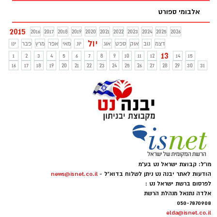
אלבומי ספורט
2015
2016
2017
2018
2019
2020
2021
2022
2023
2024
2025
2026
יול
דצמ
נוב
אוק
ספט
אוג
יונ
מאי
אפר
מרץ
פבר
ינו
13
1
2
3
4
5
6
7
8
9
10
11
12
14
15
16
17
18
19
20
21
22
23
24
25
26
27
28
29
30
31
מו"ל: קבוצת ישראל נט בע"מ
הודעות לאתר יבנה נט ניתן לשלוח בדוא"ל -
news@isnet.co.il
לפרסום ברשת ישראל נט :
אלדה נתנאל מנהלת הרשת
050-7870908
elda@isnet.co.il