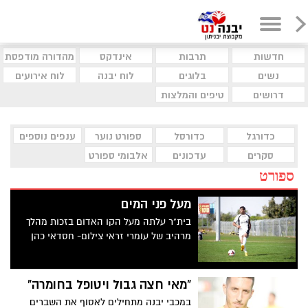
חדשות
תרבות
אינדקס
מהדורה מודפסת
נשים
בלוגים
לוח יבנה
לוח אירועים
דרושים
טיפים והמלצות
כדורגל
כדורסל
ספורט נוער
ענפים נוספים
סקרים
עדכונים
אלבומי ספורט
ספורט
מעל פני המים
בית"ר עלתה מעל הקו האדום בזכות מהלך
מרהיב של עומרי זראי צילום- חסדאי כהן
"מאי חצה גבול ויטופל בחומרה"
במכבי יבנה מתחילים לאסוף את השברים