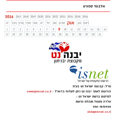
אלבומי ספורט
2016
2017
2018
2019
2020
2021
2022
2023
2024
2025
2026
אוק
דצמ
נוב
ספט
אוג
יול
יונ
מאי
אפר
מרץ
פבר
ינו
9
1
2
3
4
5
6
7
8
10
11
12
13
14
15
16
17
18
19
20
21
22
23
24
25
26
27
28
29
30
31
מו"ל: קבוצת ישראל נט בע"מ
הודעות לאתר יבנה נט ניתן לשלוח בדוא"ל -
news@isnet.co.il
לפרסום ברשת ישראל נט :
אלדה נתנאל מנהלת הרשת
050-7870908
elda@isnet.co.il