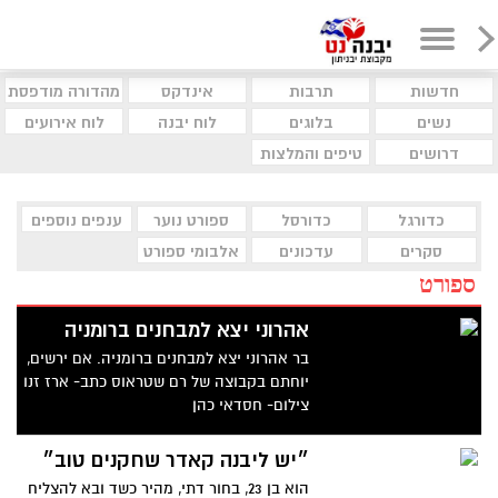
חדשות
תרבות
אינדקס
מהדורה מודפסת
נשים
בלוגים
לוח יבנה
לוח אירועים
דרושים
טיפים והמלצות
כדורגל
כדורסל
ספורט נוער
ענפים נוספים
סקרים
עדכונים
אלבומי ספורט
ספורט
אהרוני יצא למבחנים ברומניה
בר אהרוני יצא למבחנים ברומניה. אם ירשים,
יוחתם בקבוצה של רם שטראוס כתב- ארז זנו
צילום- חסדאי כהן
״יש ליבנה קאדר שחקנים טוב״
הוא בן 23, בחור דתי, מהיר כשד ובא להצליח