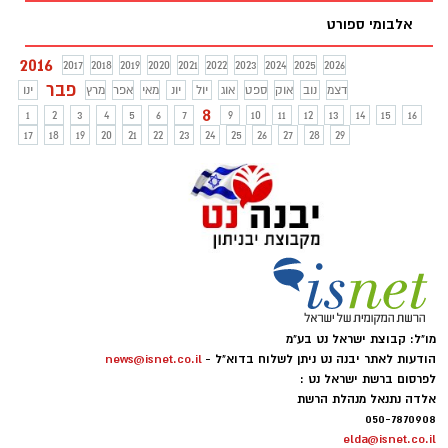
אלבומי ספורט
2016
2017
2018
2019
2020
2021
2022
2023
2024
2025
2026
פבר
דצמ
נוב
אוק
ספט
אוג
יול
יונ
מאי
אפר
מרץ
ינו
8
1
2
3
4
5
6
7
9
10
11
12
13
14
15
16
17
18
19
20
21
22
23
24
25
26
27
28
29
מו"ל: קבוצת ישראל נט בע"מ
הודעות לאתר יבנה נט ניתן לשלוח בדוא"ל -
news@isnet.co.il
לפרסום ברשת ישראל נט :
אלדה נתנאל מנהלת הרשת
050-7870908
elda@isnet.co.il