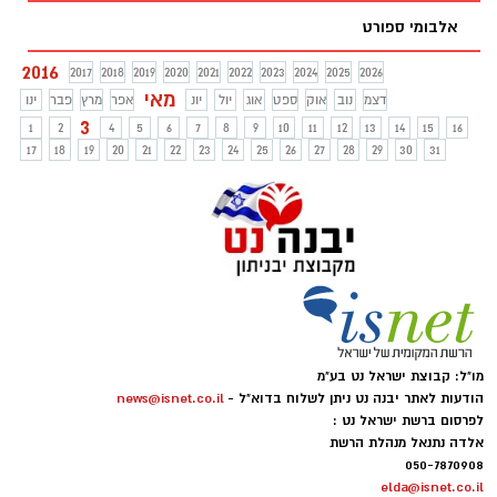
אלבומי ספורט
2016
2017
2018
2019
2020
2021
2022
2023
2024
2025
2026
מאי
דצמ
נוב
אוק
ספט
אוג
יול
יונ
אפר
מרץ
פבר
ינו
3
1
2
4
5
6
7
8
9
10
11
12
13
14
15
16
17
18
19
20
21
22
23
24
25
26
27
28
29
30
31
מו"ל: קבוצת ישראל נט בע"מ
הודעות לאתר יבנה נט ניתן לשלוח בדוא"ל -
news@isnet.co.il
לפרסום ברשת ישראל נט :
אלדה נתנאל מנהלת הרשת
050-7870908
elda@isnet.co.il