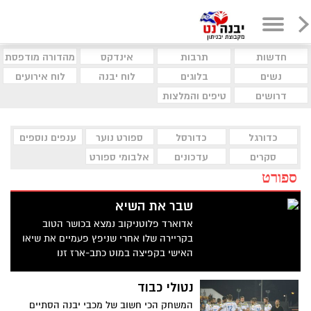
חדשות
תרבות
אינדקס
מהדורה מודפסת
נשים
בלוגים
לוח יבנה
לוח אירועים
דרושים
טיפים והמלצות
כדורגל
כדורסל
ספורט נוער
ענפים נוספים
סקרים
עדכונים
אלבומי ספורט
ספורט
שבר את השיא
אדוארד פלוטניקוב נמצא בכושר הטוב
בקריירה שלו אחרי שניפץ פעמיים את שיאו
האישי בקפיצה במוט כתב-ארז זנו
נטולי כבוד
המשחק הכי חשוב של מכבי יבנה הסתיים