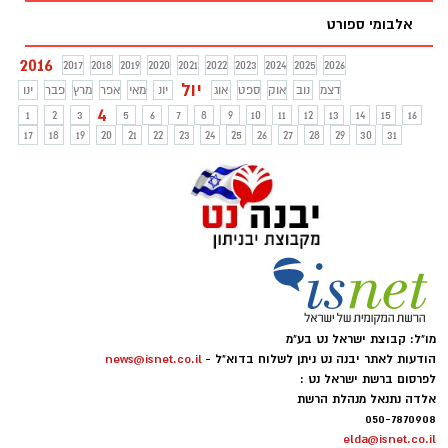
אלבומי ספורט
2016
2017
2018
2019
2020
2021
2022
2023
2024
2025
2026
יול
דצמ
נוב
אוק
ספט
אוג
יונ
מאי
אפר
מרץ
פבר
ינו
4
1
2
3
5
6
7
8
9
10
11
12
13
14
15
16
17
18
19
20
21
22
23
24
25
26
27
28
29
30
31
מו"ל: קבוצת ישראל נט בע"מ
הודעות לאתר יבנה נט ניתן לשלוח בדוא"ל -
news@isnet.co.il
לפרסום ברשת ישראל נט :
אלדה נתנאל מנהלת הרשת
050-7870908
elda@isnet.co.il