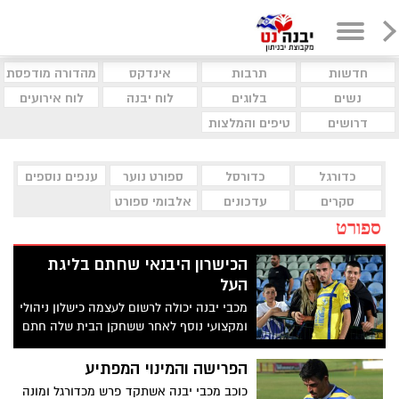
חדשות
תרבות
אינדקס
מהדורה מודפסת
נשים
בלוגים
לוח יבנה
לוח אירועים
דרושים
טיפים והמלצות
כדורגל
כדורסל
ספורט נוער
ענפים נוספים
סקרים
עדכונים
אלבומי ספורט
ספורט
הכישרון היבנאי שחתם בליגת
העל
מכבי יבנה יכולה לרשום לעצמה כישלון ניהולי
ומקצועי נוסף לאחר ששחקן הבית שלה חתם
בהפועל רעננה כתב- ארז זנו צילום- חסדאי
כהן
הפרישה והמינוי המפתיע
כוכב מכבי יבנה אשתקד פרש מכדורגל ומונה