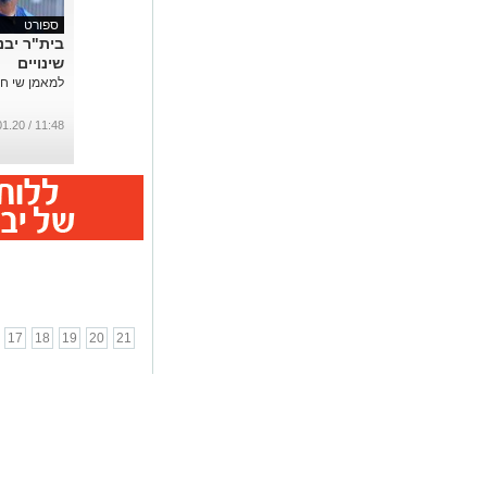
ספורט
בית"ר יבנ
שינויים
למאמן שי חג'ג
11:48 / 02.01.20
17
18
19
20
21