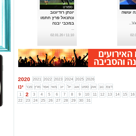
ספורט
ה עושה
יונתן רודיונוב
ונתנאל פרץ חתמו
במכבי יבנה
'...
...
11:10 / 02.01.20
2020
2021
2022
2023
2024
2025
2026
ינו
דצמ
נוב
אוק
ספט
אוג
יול
יונ
מאי
אפר
מרץ
פבר
2
1
3
4
5
6
7
8
9
10
11
12
13
14
15
16
22
23
24
25
26
27
28
29
30
31