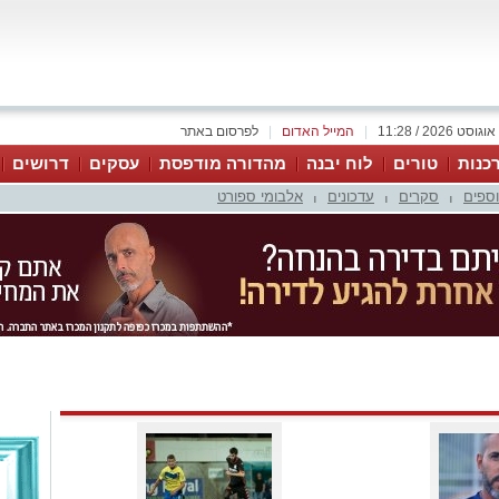
|
המייל האדום
|
לפרסום באתר
כנות
טורים
לוח יבנה
מהדורה מודפסת
עסקים
דרושים
וספים
סקרים
עדכונים
אלבומי ספורט
|
|
|