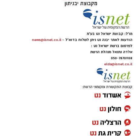
מו"ל: קבוצת ישראל נט בע"מ
הודעות לאתר יבנה נט ניתן לשלוח בדוא"ל -
news@isnet.co.il
לפרסום ברשת ישראל נט :
אלדה נתנאל מנהלת הרשת
050-7870908
elda@isnet.co.il
קבוצת התקשורת ומקומוני הרשת: