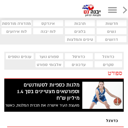
חדשות
תרבות
אינדקס
מהדורה מודפסת
נשים
בלוגים
לוח יבנה
לוח אירועים
דרושים
טיפים והמלצות
כדורגל
כדורסל
ספורט נוער
ענפים נוספים
סקרים
עדכונים
אלבומי ספורט
ספורט
מלגות כספיות לסטודנטים
וספורטאים מצטיינים בסך 1.4
מיליון ש"ח
מועצת העיר אישרה את תכנית המלגות, כאשר
138 סטודנטים יקבלו מלגה בסך של
10,000ש"ח, כאשר 15 נוספים יזכו במלגה של
כדורגל
4,000ש"ח