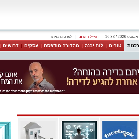
|
המייל האדום
|
לפרסום באתר
כנות
טורים
לוח יבנה
מהדורה מודפסת
עסקים
דרושים