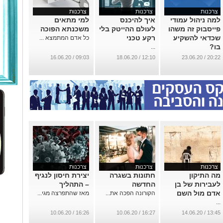
צרכנות
צרכנות
צרכנות
למה ניהול עמודי
איך להיכנס
למי מתאים
פייסבוק זה משהו
לעולם ההייטק בלי
משכנתא הפוכה
שכדאי להשקיע
רקע טכני
כל אדם המתמצא ...
בו?
...
...
09:03 / 16.06.20
12:10 / 18.06.20
20:22 / 23.06.20
צרכנות
צרכנות
צרכנות
מה התיקון
חתונות בשגרה
יצירת חיסון לנגיף
לעבירות של בן
החדשה
– התהליך
אדם מול השם
הקורונה הפכה את...
מאז שהתפרצה מגי...
...
16:26 / 10.06.20
16:27 / 10.06.20
13:45 / 14.06.20