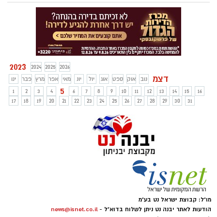
עכשיו יותר מתמיד, ובשנת 2020 - עם כל
המהומה וההפרעות שלה מהתפרצות
המגיפה, חלה נקודת מפנה עיקרית בשירותים
מקוונים של משלוחי אוכל.
2023
2024
2025
2026
דצמ
נוב
אוק
ספט
אוג
יול
יונ
מאי
אפר
מרץ
פבר
ינו
5
1
2
3
4
6
7
8
9
10
11
12
13
14
15
16
17
18
19
20
21
22
23
24
25
26
27
28
29
30
31
מו"ל: קבוצת ישראל נט בע"מ
הודעות לאתר יבנה נט ניתן לשלוח בדוא"ל -
news@isnet.co.il