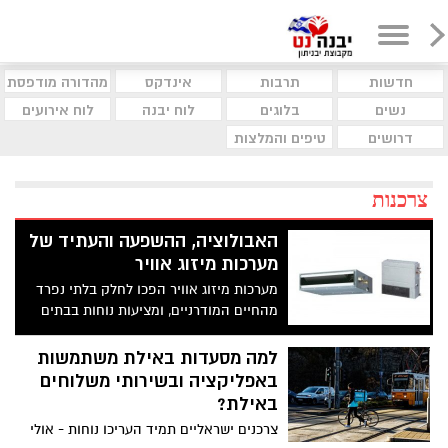
חדשות
תרבות
אינדקס
מהדורה מודפסת
נשים
בלוגים
לוח יבנה
לוח אירועים
דרושים
טיפים והמלצות
צרכנות
האבולוציה, ההשפעה והעתיד של
מערכות מיזוג אוויר
מערכות מיזוג אוויר הפכו לחלק בלתי נפרד
מהחיים המודרניים, ומציעות נוחות בבתים
ובמקומות עבודה בישראל וברחבי העולם.
מאמר זה מתעמק במאפיינים החשובים של
למה מסעדות באילת משתמשות
מערכות מתקדמות, לצד הסוגים והיתרונות.
באפליקציה ובשירותי משלוחים
באילת?
צרכנים ישראליים תמיד העריכו נוחות - אולי