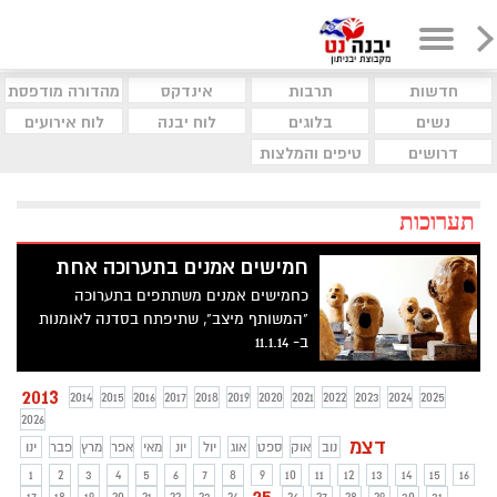
חדשות
תרבות
אינדקס
מהדורה מודפסת
נשים
בלוגים
לוח יבנה
לוח אירועים
דרושים
טיפים והמלצות
תערוכות
חמישים אמנים בתערוכה אחת
כחמישים אמנים משתתפים בתערוכה
"המשותף מיצב", שתיפתח בסדנה לאומנות
ב- 11.1.14
2013
2014
2015
2016
2017
2018
2019
2020
2021
2022
2023
2024
2025
2026
דצמ
נוב
אוק
ספט
אוג
יול
יונ
מאי
אפר
מרץ
פבר
ינו
1
2
3
4
5
6
7
8
9
10
11
12
13
14
15
16