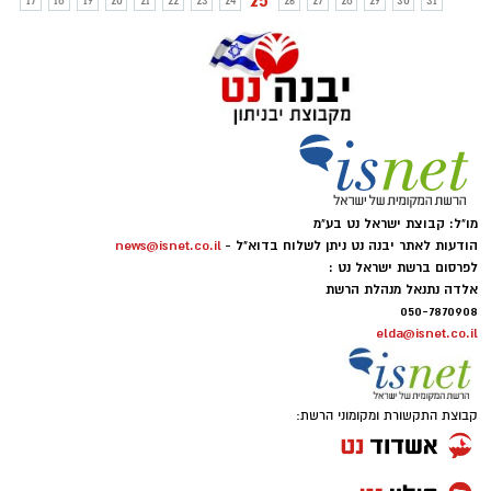
25
17
18
19
20
21
22
23
24
26
27
28
29
30
31
מו"ל: קבוצת ישראל נט בע"מ
הודעות לאתר יבנה נט ניתן לשלוח בדוא"ל -
news@isnet.co.il
לפרסום ברשת ישראל נט :
אלדה נתנאל מנהלת הרשת
050-7870908
elda@isnet.co.il
קבוצת התקשורת ומקומוני הרשת: