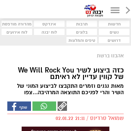
חדשות
תרבות
אינדקס
מהדורה מודפסת
נשים
בלוגים
לוח יבנה
לוח אירועים
דרושים
טיפים והמלצות
אהבנו ברשת
כזה ביצוע לשיר We Will Rock You
של קווין עדיין לא ראיתם
מאות נגנים וזמרים התקבצו לביצוע המוני של
השיר והרי לפניכם התוצאה המרהיבה...צפו
שמואל סרדינס / 21:11 02.01.22