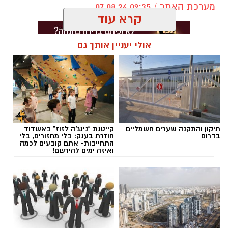
מערכת האתר / 09:35 07.08.26
קרא עוד
אולי יעניין אותך גם
תגים:
בוי ג'ורג'
תיקון והתקנה שערים חשמליים
קייטנת "נינג'ה לזוז" באשדוד
בדרום
חוזרת בענק: בלי מחזורים, בלי
התחייבות- אתם קובעים לכמה
ואיזה ימים להירשם!