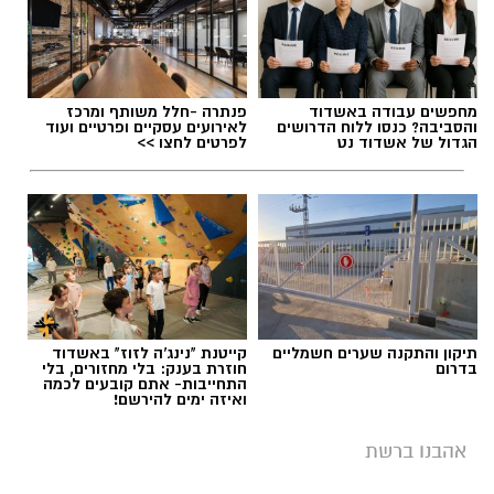
הזמר הבריטי בוי ג'ורג', מהקולות המזוהים ביותר
עם עולם הפופ של שנות ה־80, מצא את עצמו
בימים האחרונים במרכז סערה בינלאומית בעקבות
שיר חדש שבו הוא מביע תמיכה בישראל ובקורבנות
מחפשים עבודה באשדוד
פנתרה -חלל משותף ומרכז
מתקפת הטרור של 7 באוקטובר. השיר, שנקרא
והסביבה? כנסו ללוח הדרושים
לאירועים עסקיים ופרטיים ועוד
הגדול של אשדוד נט
לפרטים לחצו >>
"
We Will Dance Again
" ("עוד נרקוד"), זוכה
לתהודה רבה ברשתות החברתיות ומעורר ויכוח
סוער בקרב מעריצים, אמנים ופעילים ברחבי
העולם.
בתור מי שגדל בשנות השמונים שמרתי במשך שנים
סימפטיה לשירים של
מועדון תרבות
. לפני
תיקון והתקנה שערים חשמליים
קייטנת "נינג'ה לזוז" באשדוד
המלחמה כמעט הצלחתי לתפוס את בוי ג'ורג'
בדרום
חוזרת בענק: בלי מחזורים, בלי
התחייבות- אתם קובעים לכמה
מופיע באיזה פסטיבל, אבל כמו הקריירה שלו
ואיזה ימים להירשם!
לאחר שנות השמונים, הניסיון הוכתר ככישלון.
אהבנו ברשת
שירים שהפכו את הפוליטיקה הישראלית לפזמון
אז לטובת הגולשים הצעירים ומי שכבר הספיק