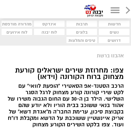
חדשות
תרבות
אינדקס
מהדורה מודפסת
נשים
בלוגים
לוח יבנה
לוח אירועים
דרושים
טיפים והמלצות
אהבנו ברשת
צפו: מחרוזת שירים ישראלים קורעת
מצחוק ברוח הקורונה (וידאו)
הרכב הסטנד-אפ הסאטירי "הופעת לוואי" עם
לקט שירי קורונה קורע מצחוק לרגל הסגר
השלישי. הילד בן ה-30 עם החום הגבוה משירו של
אהוד בנאי ששוכב בבית הוריו ולא יודע שהם
בקבוצת סיכון, ערימת החבר'ה מ"אגדת דשא" של
אריק איינשטיין ששוכבת על הדשא ומקבלת דו"ח
ועוד. צפו בלקט השירים הקורע מצחוק