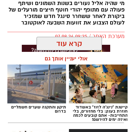
מי שהיה אליל נעורים בשנות השמונים ושיתף
פעולה עם מתופף יהודי חוטף חיצים מורעלים של
ביקורת לאחר ששחרר סינגל חדש שמזכיר
לעולם הצבוע את זוועות השבעה לאוקטובר
מערכת האתר / 09:35 07.08.26
קרא עוד
אולי יעניין אותך גם
תגים:
בוי ג'ורג'
קייטנת "נינג'ה לזוז" באשדוד
תיקון והתקנה שערים חשמליים
חוזרת בענק: בלי מחזורים, בלי
בדרום
התחייבות- אתם קובעים לכמה
ואיזה ימים להירשם!