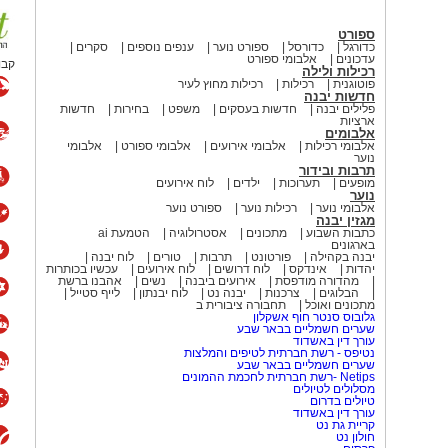
ספורט
כדורגל
כדורסל
ספורט נוער
ענפים נוספים
סקרים
עדכונים
אלבומי ספורט
קבו
רכילות ולילה
פוטוגנית
רכילות
רכילות מחוץ לעיר
חדשות יבנה
פלילים יבנה
חדשות בעסקים
משפט
בחירות
חדשות
ארציות
אלבומים
אלבומי רכילות
אלבומי אירועים
אלבומי ספורט
אלבומי
נוער
תרבות ובידור
מופעים
תערוכות
ילדים
לוח אירועים
נוער
אלבומי נוער
רכילות נוער
ספורט נוער
מגזין יבנה
כתבות השבוע
מתכונים
אסטרולוגיה
הטמעת ai
בארגונים
יבנה בקהילה
פורטונט
תרבות
טורים
לוח יבנה
יהדות
אינדקס
לוח דרושים
לוח אירועים
עכשיו בכותרות
מהדורה מודפסת
אירועים ביבנה
נשים
אהבנו ברשת
הבלוגים
צרכנות
יבנה נט
לוח יבנתון
לייף סטייל
מתכונים ואוכל
תחבורה ציבורית ב
גלובוס סנטר חוף אשקלון
שערים חשמליים בבאר שבע
עורך דין באשדוד
נטיפס - רשת חברתית לטיפים והמלצות
שערים חשמליים בבאר שבע
Netips -רשת חברתית לחכמת ההמונים
מסלולים לטיולים
טיולים בדרום
עורך דין באשדוד
קריית גת נט
חולון נט